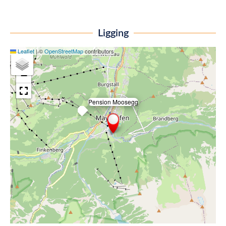
Ligging
Leaflet
|
©
OpenStreetMap
contributors
+
−
Pension Moosegg
×