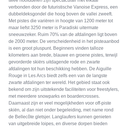
twee hoofddelen zijn spectaculair met elkaar
verbonden door de futuristische Vanoise Express, een
dubbeldeksgondel die hoog boven de vallei zweeft.
Met pistes die variëren in hoogte van 1200 meter tot
maar liefst 3250 meter is Paradiski uitermate
sneeuwzeker. Ruim 70% van de afdalingen ligt boven
de 2000 meter. De verscheidenheid in het pisteaanbod
is een groot pluspunt. Beginners vinden talloze
kilometers aan brede, blauwe en groene pistes, terwijl
gevorderde skiërs uitdagende rode en zwarte
afdalingen tot hun beschikking hebben. De Aiguille
Rouge in Les Arcs biedt zelfs een van de langste
zwarte afdalingen ter wereld. Het gebied staat ook
bekend om zijn uitstekende faciliteiten voor freestylers,
met meerdere snowparks en boardercrosses.
Daarnaast zijn er veel mogelijkheden voor off-piste
skiën, al dan niet onder begeleiding, met name rond
de Bellecôte gletsjer. Langlaufers kunnen genieten
van uitgebreide loipes, en diverse dorpen bieden