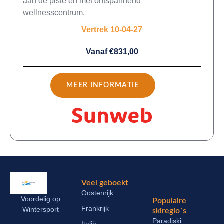
aan de piste en met ontspannend
wellnesscentrum.
Vertrek 10-04-27
Vanaf €831,00
MEER INFORMATIE
Veel geboekt
Oostenrijk
Voordelig op
Populaire
Frankrijk
Wintersport
skiregio´s
Paradiski
Italië