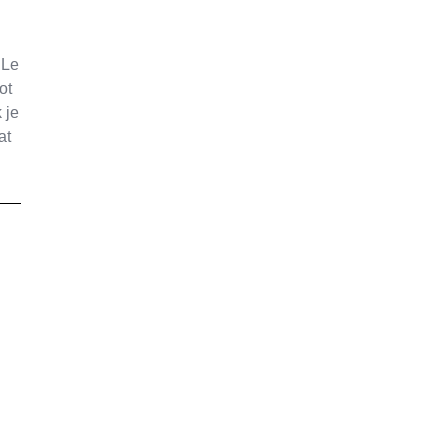
 Le
ot
 je
at