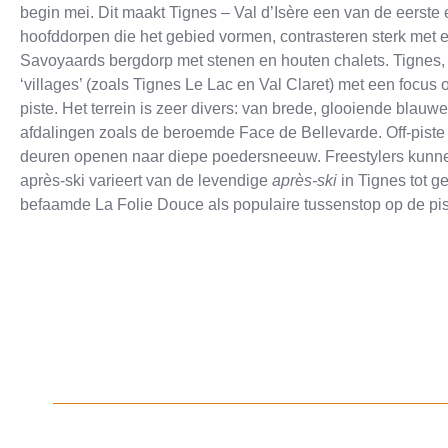
begin mei. Dit maakt Tignes – Val d’Isère een van de eerste 
hoofddorpen die het gebied vormen, contrasteren sterk met el
Savoyaards bergdorp met stenen en houten chalets. Tignes,
‘villages’ (zoals Tignes Le Lac en Val Claret) met een focus o
piste. Het terrein is zeer divers: van brede, glooiende blauw
afdalingen zoals de beroemde Face de Bellevarde. Off-piste s
deuren openen naar diepe poedersneeuw. Freestylers kunnen
après-ski varieert van de levendige
après-ski
in Tignes tot ge
befaamde La Folie Douce als populaire tussenstop op de pis