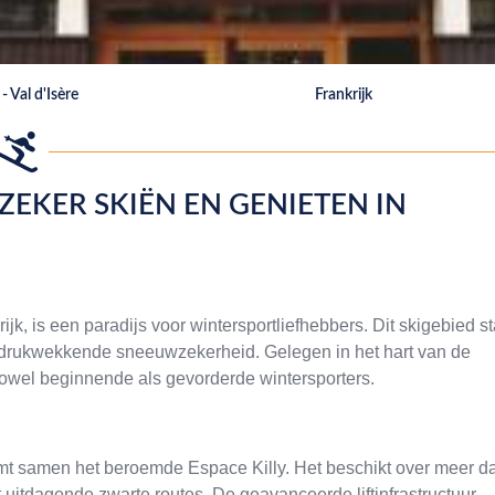
- Val d'Isère
Frankrijk
ZEKER SKIËN EN GENIETEN IN
, is een paradijs voor wintersportliefhebbers. Dit skigebied st
indrukwekkende sneeuwzekerheid. Gelegen in het hart van de
 zowel beginnende als gevorderde wintersporters.
rmt samen het beroemde Espace Killy. Het beschikt over meer d
 uitdagende zwarte routes. De geavanceerde liftinfrastructuur