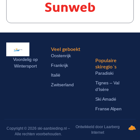
Veel geboekt
Oostenrijk
Voordelig op
Populaire
Frankrijk
Wintersport
skiregio´s
Paradiski
Italië
Tignes – Val
Zwitserland
d’Isère
Ski Amadé
Franse Alpen
Ontwikkeld door Laarberg
Copyright © 2026 ski-aanbieding.nl –
Internet
Alle rechten voorbehouden.