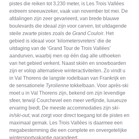
pistes die reiken tot 3.230 meter, is Les Trois Vallées
extreem sneeuwzeker, vaak van november tot mei. De
afdalingen zijn zeer gevarieerd, van brede blauwe
boulevards die ideaal zijn voor
carven
, tot uitdagende
steile zwarte pistes zoals de
Grand Couloir
. Het
gebied is ideaal voor ‘kilometersvreters’ die de
uitdaging van de ‘Grand Tour de Trois Vallées’
aandurven, waarbij men op één dag alle uithoeken
van het gebied verkent. Naast skiën en snowboarden
zijn er volop alternatieve winteractiviteiten. Zo vindt u
in Val Thorens de langste rodelbaan van Frankrijk en
de sensationele
Tyrolienne
tokkelbaan. Voor après-ski
moet u in Val Thorens zijn, bekend om zijn levendige
sfeer, terwijl Courchevel een meer verfijnde, luxueuze
ervaring biedt. De meeste accommodaties zijn
ski-
in/ski-out
, wat zorgt voor direct toegang tot de pistes en
maximaal gemak. Les Trois Vallées is daarmee een
megabestemming die een complete en onvergetelijke
wintersportvakantie garandeert.