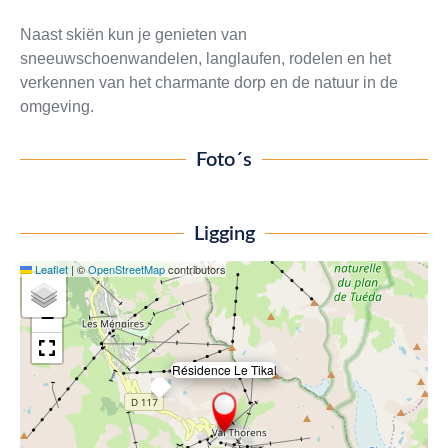
Naast skiën kun je genieten van
sneeuwschoenwandelen, langlaufen, rodelen en het
verkennen van het charmante dorp en de natuur in de
omgeving.
Foto´s
Ligging
Leaflet
|
©
OpenStreetMap
contributors
+
−
Résidence Le Tikal
×