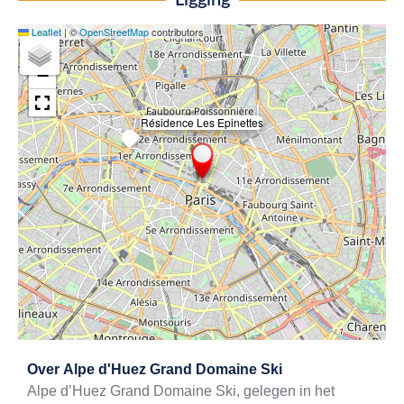
Ligging
Leaflet
|
©
OpenStreetMap
contributors
+
−
Résidence Les Epinettes
×
Exit map
Over
Alpe d'Huez Grand Domaine Ski
Alpe d’Huez Grand Domaine Ski, gelegen in het