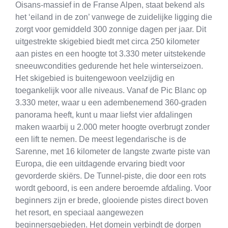
Oisans-massief in de Franse Alpen, staat bekend als
het ‘eiland in de zon’ vanwege de zuidelijke ligging die
zorgt voor gemiddeld 300 zonnige dagen per jaar. Dit
uitgestrekte skigebied biedt met circa 250 kilometer
aan pistes en een hoogte tot 3.330 meter uitstekende
sneeuwcondities gedurende het hele winterseizoen.
Het skigebied is buitengewoon veelzijdig en
toegankelijk voor alle niveaus. Vanaf de Pic Blanc op
3.330 meter, waar u een adembenemend 360-graden
panorama heeft, kunt u maar liefst vier afdalingen
maken waarbij u 2.000 meter hoogte overbrugt zonder
een lift te nemen. De meest legendarische is de
Sarenne, met 16 kilometer de langste zwarte piste van
Europa, die een uitdagende ervaring biedt voor
gevorderde skiërs. De Tunnel-piste, die door een rots
wordt geboord, is een andere beroemde afdaling. Voor
beginners zijn er brede, glooiende pistes direct boven
het resort, en speciaal aangewezen
beginnersgebieden. Het domein verbindt de dorpen