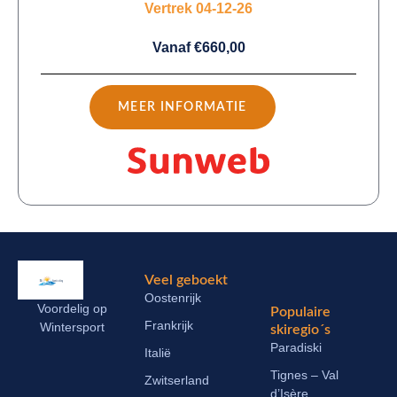
Vertrek 04-12-26
Vanaf €660,00
MEER INFORMATIE
Veel geboekt
Oostenrijk
Voordelig op
Populaire
Frankrijk
Wintersport
skiregio´s
Paradiski
Italië
Tignes – Val
Zwitserland
d’Isère