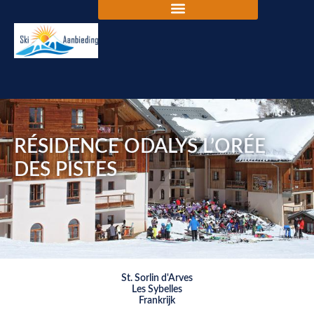
RÉSIDENCE ODALYS L’ORÉE
DES PISTES
St. Sorlin d'Arves
Les Sybelles
Frankrijk