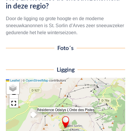
in deze regio?
Door de ligging op grote hoogte en de moderne
sneeuwkanonnen is St. Sorlin d’Arves zeer sneeuwzeker
gedurende het hele winterseizoen.
Foto´s
Ligging
Leaflet
|
©
OpenStreetMap
contributors
+
−
Résidence Odalys L’Orée des Pistes
×