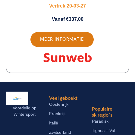
Vertrek 20-03-27
Vanaf €337,00
MEER INFORMATIE
Veel geboekt
Oostenrijk
Voordelig op
Populaire
Frankrijk
Wintersport
skiregio´s
Paradiski
Italië
Tignes – Val
Zwitserland