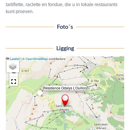
tartiflette, raclette en fondue, die u in lokale restaurants
kunt proeven.
Foto´s
Ligging
Leaflet
|
©
OpenStreetMap
contributors
+
−
Résidence Odalys L’Ouillon
×