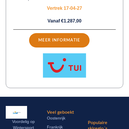
Vertrek 17-04-27
Vanaf €1.287,00
MEER INFORMATIE
Veel geboekt
Oostenrijk
Voordelig op
Populaire
Frankrijk
Wintersport
skiregio´s