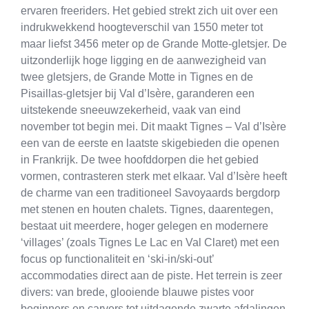
ervaren freeriders. Het gebied strekt zich uit over een
indrukwekkend hoogteverschil van 1550 meter tot
maar liefst 3456 meter op de Grande Motte-gletsjer. De
uitzonderlijk hoge ligging en de aanwezigheid van
twee gletsjers, de Grande Motte in Tignes en de
Pisaillas-gletsjer bij Val d’Isère, garanderen een
uitstekende sneeuwzekerheid, vaak van eind
november tot begin mei. Dit maakt Tignes – Val d’Isère
een van de eerste en laatste skigebieden die openen
in Frankrijk. De twee hoofddorpen die het gebied
vormen, contrasteren sterk met elkaar. Val d’Isère heeft
de charme van een traditioneel Savoyaards bergdorp
met stenen en houten chalets. Tignes, daarentegen,
bestaat uit meerdere, hoger gelegen en modernere
‘villages’ (zoals Tignes Le Lac en Val Claret) met een
focus op functionaliteit en ‘ski-in/ski-out’
accommodaties direct aan de piste. Het terrein is zeer
divers: van brede, glooiende blauwe pistes voor
beginners en carvers tot uitdagende zwarte afdalingen