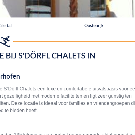
illertal
Oostenrijk
 BIJ S'DÖRFL CHALETS IN
yrhofen
n de S’Dörfl Chalets een luxe en comfortabele uitvalsbasis voor e
t gezelligheid met moderne faciliteiten en ligt zeer gunstig ten
ten. Deze locatie is ideaal voor families en vriendengroepen d
d te bieden heeft.
r dan 135 kilometer aan perfect geprepareerde afdalingen die