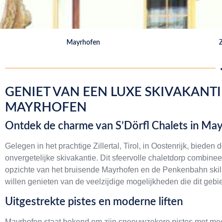
Mayrhofen
Z
GENIET VAN EEN LUXE SKIVAKANTIE
MAYRHOFEN
Ontdek de charme van S’Dörfl Chalets in Ma
Gelegen in het prachtige Zillertal, Tirol, in Oostenrijk, biede
onvergetelijke skivakantie. Dit sfeervolle chaletdorp combineer
opzichte van het bruisende Mayrhofen en de Penkenbahn skilif
willen genieten van de veelzijdige mogelijkheden die dit gebie
Uitgestrekte pistes en moderne liften
Mayrhofen staat bekend om zijn sneeuwzekere pistes met mee