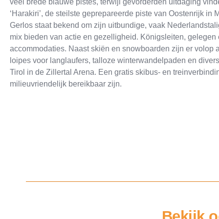
veel brede blauwe pistes, terwijl gevorderden uitdaging vind
‘Harakiri’, de steilste geprepareerde piste van Oostenrijk in 
Gerlos staat bekend om zijn uitbundige, vaak Nederlandstalig
mix bieden van actie en gezelligheid. Königsleiten, gelegen o
accommodaties. Naast skiën en snowboarden zijn er volop alt
loipes voor langlaufers, talloze winterwandelpaden en diver
Tirol in de Zillertal Arena. Een gratis skibus- en treinverbin
milieuvriendelijk bereikbaar zijn.
Bekijk o