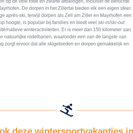
en op de vele rode en zwarte afdalingen, inclusief de beruchte
Mayrhofen. De dorpen in het Zillertal bieden elk een eigen sfeer.
e après-ski, terwijl dorpen als Zell am Ziller en Mayrhofen een
p hoogte, is populair bij families en biedt veel
ski-in/ski-out
ernatieve winteractiviteiten. Er is meer dan 150 kilometer aan
se natuurlijke rodelbanen, waaronder een van de langste van
ding zorgt ervoor dat alle skigebieden en dorpen gemakkelijk en
ok deze wintersportvakanties in 