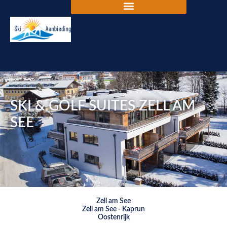
SKI & GOLF SUITES ZELL AM
SEE
Zell am See
Zell am See - Kaprun
Oostenrijk