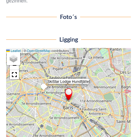
gezinnen.
Foto´s
Ligging
Leaflet
|
©
OpenStreetMap
contributors
+
−
SkiStar Lodge Hundfjället
×