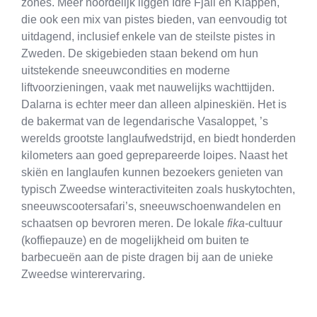
zones. Meer noordelijk liggen Idre Fjäll en Kläppen,
die ook een mix van pistes bieden, van eenvoudig tot
uitdagend, inclusief enkele van de steilste pistes in
Zweden. De skigebieden staan bekend om hun
uitstekende sneeuwcondities en moderne
liftvoorzieningen, vaak met nauwelijks wachttijden.
Dalarna is echter meer dan alleen alpineskiën. Het is
de bakermat van de legendarische Vasaloppet, ’s
werelds grootste langlaufwedstrijd, en biedt honderden
kilometers aan goed geprepareerde loipes. Naast het
skiën en langlaufen kunnen bezoekers genieten van
typisch Zweedse winteractiviteiten zoals huskytochten,
sneeuwscootersafari’s, sneeuwschoenwandelen en
schaatsen op bevroren meren. De lokale
fika
-cultuur
(koffiepauze) en de mogelijkheid om buiten te
barbecueën aan de piste dragen bij aan de unieke
Zweedse winterervaring.