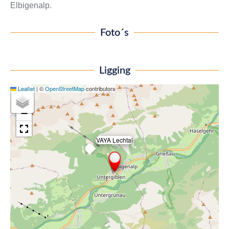
Elbigenalp.
Foto´s
Ligging
Leaflet
|
©
OpenStreetMap
contributors
+
−
VAYA Lechtal
×