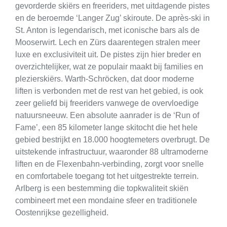
gevorderde skiërs en freeriders, met uitdagende pistes
en de beroemde ‘Langer Zug’ skiroute. De après-ski in
St. Anton is legendarisch, met iconische bars als de
Mooserwirt. Lech en Zürs daarentegen stralen meer
luxe en exclusiviteit uit. De pistes zijn hier breder en
overzichtelijker, wat ze populair maakt bij families en
plezierskiërs. Warth-Schröcken, dat door moderne
liften is verbonden met de rest van het gebied, is ook
zeer geliefd bij freeriders vanwege de overvloedige
natuursneeuw. Een absolute aanrader is de ‘Run of
Fame’, een 85 kilometer lange skitocht die het hele
gebied bestrijkt en 18.000 hoogtemeters overbrugt. De
uitstekende infrastructuur, waaronder 88 ultramoderne
liften en de Flexenbahn-verbinding, zorgt voor snelle
en comfortabele toegang tot het uitgestrekte terrein.
Arlberg is een bestemming die topkwaliteit skiën
combineert met een mondaine sfeer en traditionele
Oostenrijkse gezelligheid.