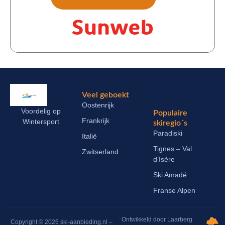
Veel geboekt
Oostenrijk
Voordelig op
Populaire
Frankrijk
Wintersport
skiregio´s
Paradiski
Italië
Tignes – Val
Zwitserland
d’Isère
Ski Amadé
Franse Alpen
Ontwikkeld door Laarberg
Copyright © 2026 ski-aanbieding.nl –