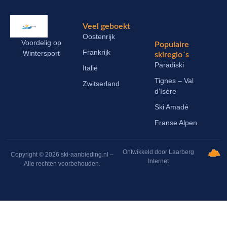
Veel geboekt
Oostenrijk
Voordelig op
Populaire
Frankrijk
Wintersport
skiregio´s
Paradiski
Italië
Tignes – Val
Zwitserland
d’Isère
Ski Amadé
Franse Alpen
Ontwikkeld door Laarberg
Copyright © 2026 ski-aanbieding.nl –
Internet
Alle rechten voorbehouden.