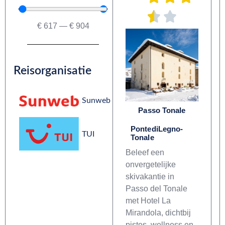
€
617
—
€
904
Reisorganisatie
Sunweb
Passo Tonale
PontediLegno-
TUI
Tonale
Beleef een
onvergetelijke
skivakantie in
Passo del Tonale
met Hotel La
Mirandola, dichtbij
pistes, wellness en