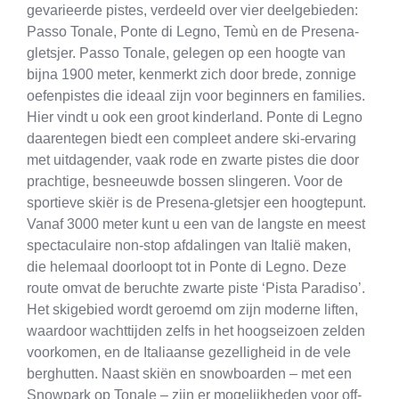
gevarieerde pistes, verdeeld over vier deelgebieden:
Passo Tonale, Ponte di Legno, Temù en de Presena-
gletsjer. Passo Tonale, gelegen op een hoogte van
bijna 1900 meter, kenmerkt zich door brede, zonnige
oefenpistes die ideaal zijn voor beginners en families.
Hier vindt u ook een groot kinderland. Ponte di Legno
daarentegen biedt een compleet andere ski-ervaring
met uitdagender, vaak rode en zwarte pistes die door
prachtige, besneeuwde bossen slingeren. Voor de
sportieve skiër is de Presena-gletsjer een hoogtepunt.
Vanaf 3000 meter kunt u een van de langste en meest
spectaculaire non-stop afdalingen van Italië maken,
die helemaal doorloopt tot in Ponte di Legno. Deze
route omvat de beruchte zwarte piste ‘Pista Paradiso’.
Het skigebied wordt geroemd om zijn moderne liften,
waardoor wachttijden zelfs in het hoogseizoen zelden
voorkomen, en de Italiaanse gezelligheid in de vele
berghutten. Naast skiën en snowboarden – met een
Snowpark op Tonale – zijn er mogelijkheden voor off-