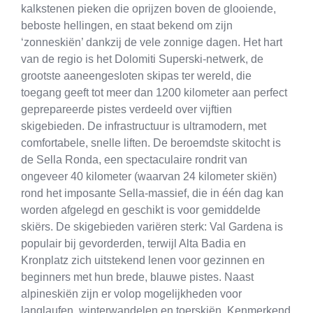
kalkstenen pieken die oprijzen boven de glooiende,
beboste hellingen, en staat bekend om zijn
‘zonneskiën’ dankzij de vele zonnige dagen. Het hart
van de regio is het Dolomiti Superski-netwerk, de
grootste aaneengesloten skipas ter wereld, die
toegang geeft tot meer dan 1200 kilometer aan perfect
geprepareerde pistes verdeeld over vijftien
skigebieden. De infrastructuur is ultramodern, met
comfortabele, snelle liften. De beroemdste skitocht is
de Sella Ronda, een spectaculaire rondrit van
ongeveer 40 kilometer (waarvan 24 kilometer skiën)
rond het imposante Sella-massief, die in één dag kan
worden afgelegd en geschikt is voor gemiddelde
skiërs. De skigebieden variëren sterk: Val Gardena is
populair bij gevorderden, terwijl Alta Badia en
Kronplatz zich uitstekend lenen voor gezinnen en
beginners met hun brede, blauwe pistes. Naast
alpineskiën zijn er volop mogelijkheden voor
langlaufen, winterwandelen en toerskiën. Kenmerkend