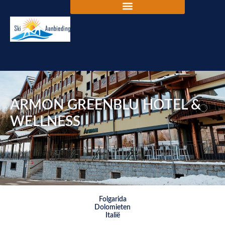
ARMON GREENBLU HOTEL &
WELLNESS
Folgarida
Dolomieten
Italië