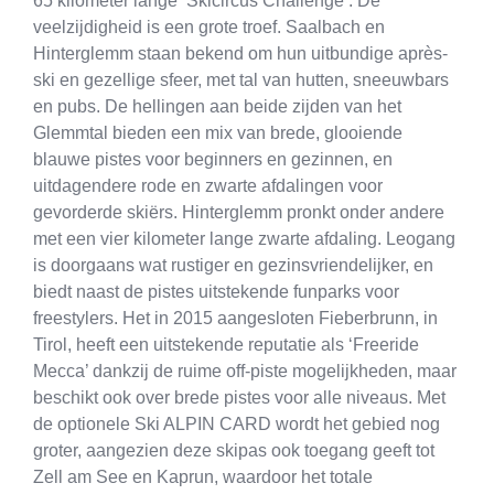
65 kilometer lange ‘Skicircus Challenge’. De
veelzijdigheid is een grote troef. Saalbach en
Hinterglemm staan bekend om hun uitbundige après-
ski en gezellige sfeer, met tal van hutten, sneeuwbars
en pubs. De hellingen aan beide zijden van het
Glemmtal bieden een mix van brede, glooiende
blauwe pistes voor beginners en gezinnen, en
uitdagendere rode en zwarte afdalingen voor
gevorderde skiërs. Hinterglemm pronkt onder andere
met een vier kilometer lange zwarte afdaling. Leogang
is doorgaans wat rustiger en gezinsvriendelijker, en
biedt naast de pistes uitstekende funparks voor
freestylers. Het in 2015 aangesloten Fieberbrunn, in
Tirol, heeft een uitstekende reputatie als ‘Freeride
Mecca’ dankzij de ruime off-piste mogelijkheden, maar
beschikt ook over brede pistes voor alle niveaus. Met
de optionele Ski ALPIN CARD wordt het gebied nog
groter, aangezien deze skipas ook toegang geeft tot
Zell am See en Kaprun, waardoor het totale