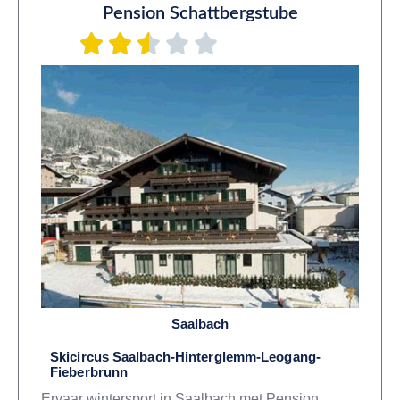
Pension Schattbergstube
Saalbach
Skicircus Saalbach-Hinterglemm-Leogang-
Fieberbrunn
Ervaar wintersport in Saalbach met Pension