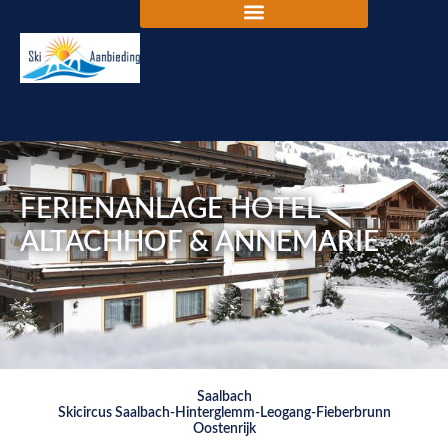
FERIENANLAGE HOTEL
ALTACHHOF & ANNEMARIE
Saalbach
Skicircus Saalbach-Hinterglemm-Leogang-Fieberbrunn
Oostenrijk