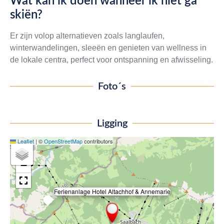
Wat kan ik doen wanneer ik niet ga
skiën?
Er zijn volop alternatieven zoals langlaufen,
winterwandelingen, sleeën en genieten van wellness in
de lokale centra, perfect voor ontspanning en afwisseling.
Foto´s
Ligging
Leaflet
|
©
OpenStreetMap
contributors
+
−
Ferienanlage Hotel Altachhof & Annemarie
×