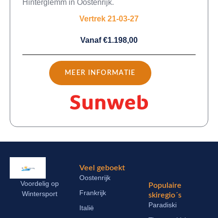
Hinterglemm in Oostenrijk.
Vertrek 21-03-27
Vanaf €1.198,00
MEER INFORMATIE
Veel geboekt
Oostenrijk
Voordelig op
Populaire
Frankrijk
Wintersport
skiregio´s
Paradiski
Italië