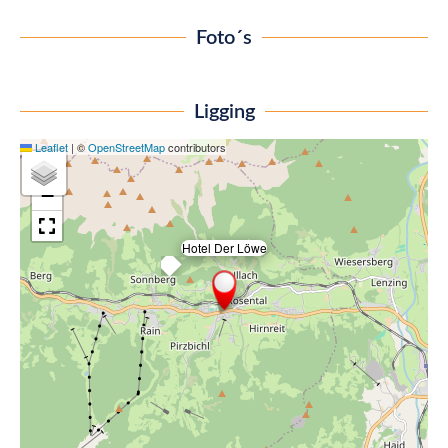
Foto´s
Ligging
Leaflet
|
©
OpenStreetMap
contributors
+
−
Hotel Der Löwe
×