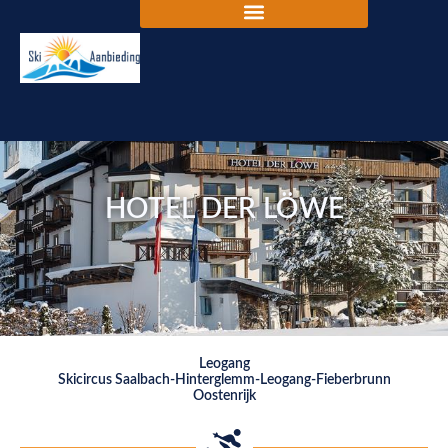
HOTEL DER LÖWE
Leogang
Skicircus Saalbach-Hinterglemm-Leogang-Fieberbrunn
Oostenrijk