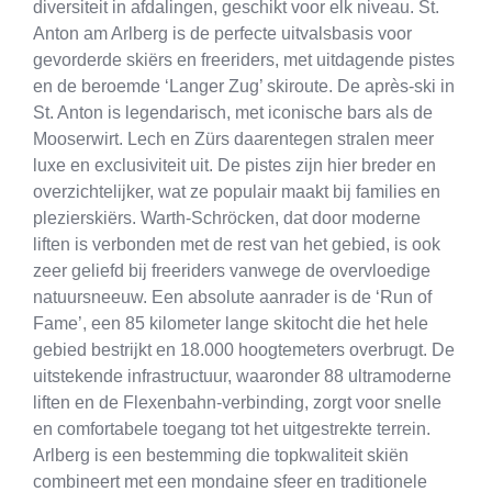
diversiteit in afdalingen, geschikt voor elk niveau. St.
Anton am Arlberg is de perfecte uitvalsbasis voor
gevorderde skiërs en freeriders, met uitdagende pistes
en de beroemde ‘Langer Zug’ skiroute. De après-ski in
St. Anton is legendarisch, met iconische bars als de
Mooserwirt. Lech en Zürs daarentegen stralen meer
luxe en exclusiviteit uit. De pistes zijn hier breder en
overzichtelijker, wat ze populair maakt bij families en
plezierskiërs. Warth-Schröcken, dat door moderne
liften is verbonden met de rest van het gebied, is ook
zeer geliefd bij freeriders vanwege de overvloedige
natuursneeuw. Een absolute aanrader is de ‘Run of
Fame’, een 85 kilometer lange skitocht die het hele
gebied bestrijkt en 18.000 hoogtemeters overbrugt. De
uitstekende infrastructuur, waaronder 88 ultramoderne
liften en de Flexenbahn-verbinding, zorgt voor snelle
en comfortabele toegang tot het uitgestrekte terrein.
Arlberg is een bestemming die topkwaliteit skiën
combineert met een mondaine sfeer en traditionele