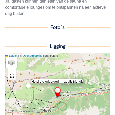
Ja, gasten kunnen genieten van de sauna en
comfortabele lounges om te ontspannen na een actieve
dag buiten.
Foto´s
Ligging
Leaflet
|
©
OpenStreetMap
contributors
+
−
Hotel die Arlbergerin – adults friendly
×