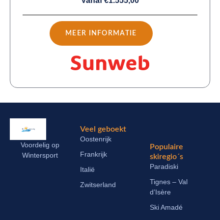
Vanaf €1.555,00
MEER INFORMATIE
Veel geboekt
Oostenrijk
Voordelig op
Populaire
Frankrijk
Wintersport
skiregio´s
Paradiski
Italië
Tignes – Val
Zwitserland
d’Isère
Ski Amadé