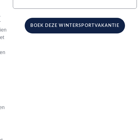
.
r
BOEK DEZE WINTERSPORTVAKANTIE
ien
et
een
en