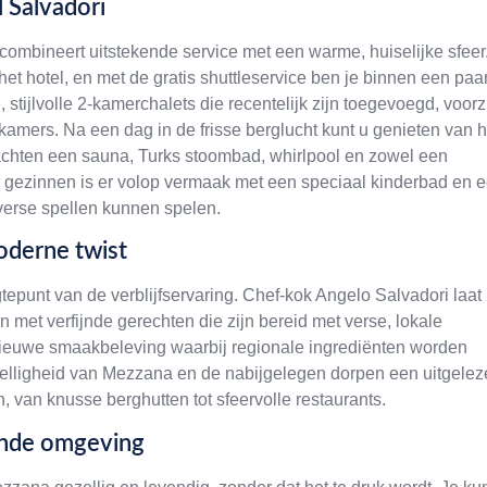
l Salvadori
 combineert uitstekende service met een warme, huiselijke sfeer
het hotel, en met de gratis shuttleservice ben je binnen een paa
stijlvolle 2-kamerchalets die recentelijk zijn toegevoegd, voorz
dkamers. Na een dag in de frisse berglucht kunt u genieten van h
achten een sauna, Turks stoombad, whirlpool en zowel een
gezinnen is er volop vermaak met een speciaal kinderbad en 
verse spellen kunnen spelen.
oderne twist
tepunt van de verblijfservaring. Chef-kok Angelo Salvadori laat
ten met verfijnde gerechten die zijn bereid met verse, lokale
nieuwe smaakbeleving waarbij regionale ingrediënten worden
elligheid van Mezzana en de nabijgelegen dorpen een uitgelez
 van knusse berghutten tot sfeervolle restaurants.
ende omgeving