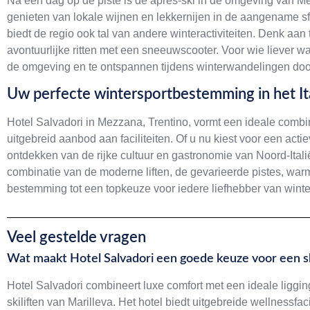
Na een dag op de piste is de après-ski in de omgeving van Mez
genieten van lokale wijnen en lekkernijen in de aangename s
biedt de regio ook tal van andere winteractiviteiten. Denk a
avontuurlijke ritten met een sneeuwscooter. Voor wie liever wa
de omgeving en te ontspannen tijdens winterwandelingen doo
Uw perfecte wintersportbestemming in het It
Hotel Salvadori in Mezzana, Trentino, vormt een ideale comb
uitgebreid aanbod aan faciliteiten. Of u nu kiest voor een ac
ontdekken van de rijke cultuur en gastronomie van Noord-Itali
combinatie van de moderne liften, de gevarieerde pistes, wa
bestemming tot een topkeuze voor iedere liefhebber van winter
Veel gestelde vragen
Wat maakt Hotel Salvadori een goede keuze voor een s
Hotel Salvadori combineert luxe comfort met een ideale liggin
skiliften van Marilleva. Het hotel biedt uitgebreide wellnessf