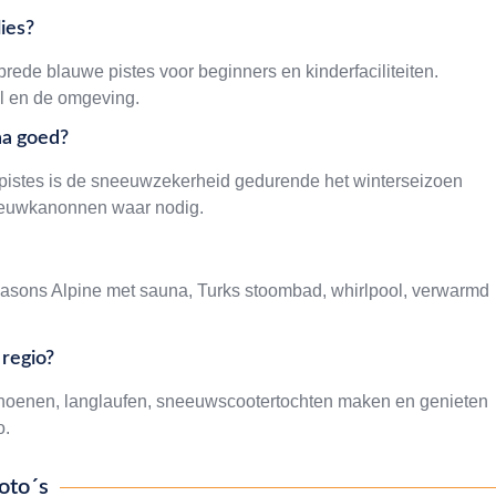
ies?
brede blauwe pistes voor beginners en kinderfaciliteiten.
el en de omgeving.
na goed?
e pistes is de sneeuwzekerheid gedurende het winterseizoen
eeuwkanonnen waar nodig.
easons Alpine met sauna, Turks stoombad, whirlpool, verwarmd
 regio?
oenen, langlaufen, sneeuwscootertochten maken en genieten
o.
oto´s