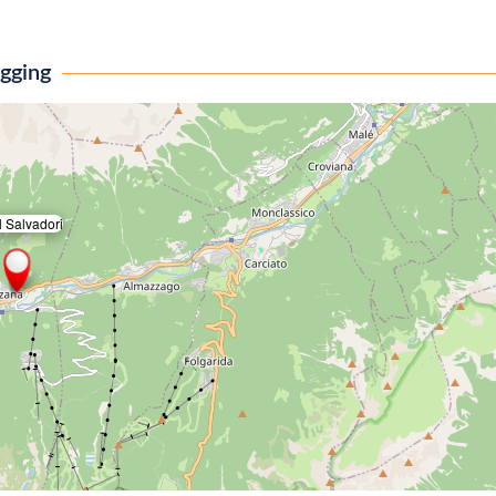
igging
l Salvadori
×