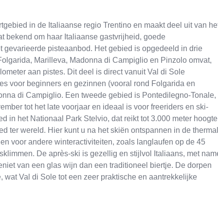
portgebied in de Italiaanse regio Trentino en maakt deel uit van he
at bekend om haar Italiaanse gastvrijheid, goede
t gevarieerde pisteaanbod. Het gebied is opgedeeld in drie
Folgarida, Marilleva, Madonna di Campiglio en Pinzolo omvat,
eter aan pistes. Dit deel is direct vanuit Val di Sole
tes voor beginners en gezinnen (vooral rond Folgarida en
donna di Campiglio. Een tweede gebied is Pontedilegno-Tonale,
er tot het late voorjaar en ideaal is voor freeriders en ski-
d in het Nationaal Park Stelvio, dat reikt tot 3.000 meter hoogte
ied ter wereld. Hier kunt u na het skiën ontspannen in de therma
en voor andere winteractiviteiten, zoals langlaufen op de 45
limmen. De après-ski is gezellig en stijlvol Italiaans, met nam
et van een glas wijn dan een traditioneel biertje. De dorpen
, wat Val di Sole tot een zeer praktische en aantrekkelijke