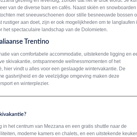
zana gezellig en levendig, zonder dat het te druk wordt. Je ku
feer van de diverse bars en cafés. Naast skiën en snowboarden
an tochten met sneeuwschoenen door stille besneeuwde bossen o
t rustiger aan doet, zijn er ook mogelijkheden om te langlaufen 
r het spectaculaire landschap van de Dolomieten.
aliaanse Trentino
inatie van comfortabele accommodatie, uitstekende ligging en e
tieve skivakantie, ontspannende wellnessmomenten of het
ë, hier vindt u alles voor een geslaagde wintervakantie. De
rme gastvrijheid en de veelzijdige omgeving maken deze
sport en winterplezier.
kivakantie?
g in het centrum van Mezzana en een gratis shuttle naar de
aciliteiten, moderne kamers en chalets, en een uitstekende keuke