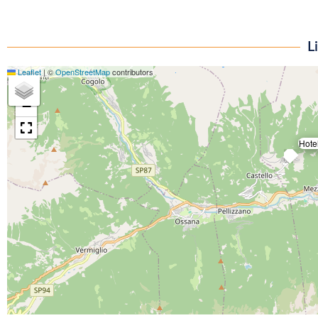
L
Leaflet
|
©
OpenStreetMap
contributors
+
−
Hote