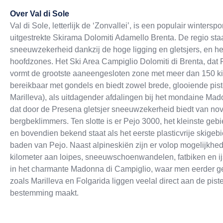
Exit map
Over
Val di Sole
Val di Sole, letterlijk de ‘Zonvallei’, is een populair winters
uitgestrekte Skirama Dolomiti Adamello Brenta. De regio sta
sneeuwzekerheid dankzij de hoge ligging en gletsjers, en he
hoofdzones. Het Ski Area Campiglio Dolomiti di Brenta, dat 
vormt de grootste aaneengesloten zone met meer dan 150 kilom
bereikbaar met gondels en biedt zowel brede, glooiende pis
Marilleva), als uitdagender afdalingen bij het mondaine Ma
dat door de Presena gletsjer sneeuwzekerheid biedt van novemb
bergbeklimmers. Ten slotte is er Pejo 3000, het kleinste gebie
en bovendien bekend staat als het eerste plasticvrije skigeb
baden van Pejo. Naast alpineskiën zijn er volop mogelijkhed
kilometer aan loipes, sneeuwschoenwandelen, fatbiken en ijsk
in het charmante Madonna di Campiglio, waar men eerder geni
zoals Marilleva en Folgarida liggen veelal direct aan de piste
bestemming maakt.