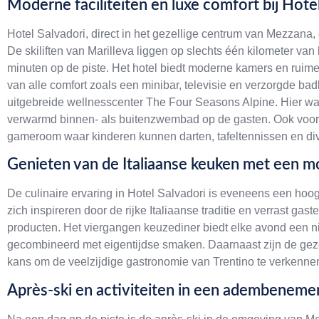
Moderne faciliteiten en luxe comfort bij Hote
Hotel Salvadori, direct in het gezellige centrum van Mezzana,
De skiliften van Marilleva liggen op slechts één kilometer van 
minuten op de piste. Het hotel biedt moderne kamers en ruime, 
van alle comfort zoals een minibar, televisie en verzorgde ba
uitgebreide wellnesscenter The Four Seasons Alpine. Hier w
verwarmd binnen- als buitenzwembad op de gasten. Ook voor 
gameroom waar kinderen kunnen darten, tafeltennissen en di
Genieten van de Italiaanse keuken met een m
De culinaire ervaring in Hotel Salvadori is eveneens een hoog
zich inspireren door de rijke Italiaanse traditie en verrast gas
producten. Het viergangen keuzediner biedt elke avond een 
gecombineerd met eigentijdse smaken. Daarnaast zijn de gez
kans om de veelzijdige gastronomie van Trentino te verkennen,
Après-ski en activiteiten in een adembenem