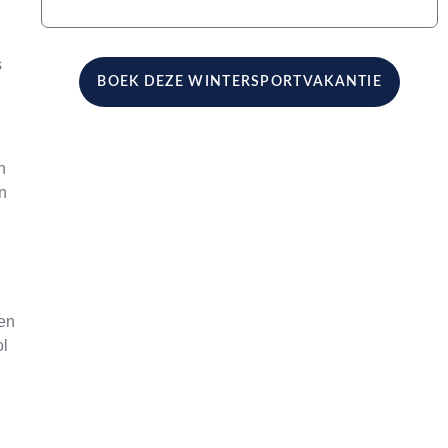
s
BOEK DEZE WINTERSPORTVAKANTIE
n
n
nen
ol