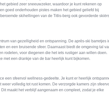
s het gebied zeer sneeuwzeker, waardoor je kunt rekenen op
 en goed onderhouden pistes maken het gebied geliefd bij
 beroemde skihellingen van de Titlis-berg ook gevorderde skiër
ntrum van gezelligheid en ontspanning. De après-ski barretjes i
iten en een bruisende sfeer. Daarnaast biedt de omgeving tal va
 rodelen, voor diegenen die het iets rustiger aan willen doen.
je met een drankje van de bar heerlijk kunt bijkomen.
ce een sfeervol wellness-gedeelte. Je kunt er heerlijk ontspan
 weer volledig tot rust komen. De verzorgde kamers zijn sfeerv
Dit maakt het verblijf aangenaam en compleet, zodat je elke