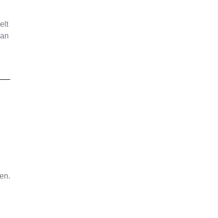
elt
van
ren.