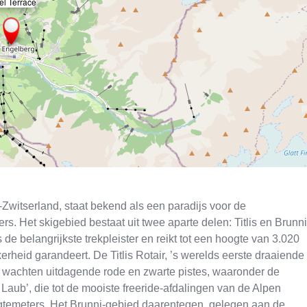
el Terrace
×
-Zwitserland, staat bekend als een paradijs voor de
s. Het skigebied bestaat uit twee aparte delen: Titlis en Brunni
s de belangrijkste trekpleister en reikt tot een hoogte van 3.020
rheid garandeert. De Titlis Rotair, ’s werelds eerste draaiende
ven wachten uitdagende rode en zwarte pistes, waaronder de
Laub’, die tot de mooiste freeride-afdalingen van de Alpen
oogtemeters. Het Brunni-gebied daarentegen, gelegen aan de