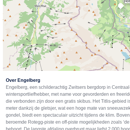
Hot
Exit map
Over
Engelberg
Engelberg, een schilderachtig Zwitsers bergdorp in Centraal
wintersportliefhebber, met name voor gevorderden en freerider
die verbonden zijn door een gratis skibus. Het Titlis-gebied i
meter dankzij de gletsjer, wat een hoge mate van sneeuwzeke
gondel, biedt een spectaculair uitzicht tijdens de klim. Bo
beroemde Rotegg-piste en off-piste mogelijkheden zoals ‘de 
behoort. De langste afdaling overbrugt maar liefst 2.000 h