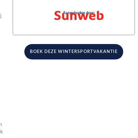
Aangeboden door:
j
BOEK DEZE WINTERSPORTVAKANTIE
n
jk