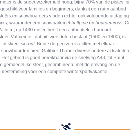
 meter is de sneeuwzekerheid hoog; bijna 70% van de pistes lig
geschikt voor families en beginners, dankzij een ruim aanbod
skiërs en snowboarders vinden echter ook voldoende uitdaging
nparks, waaronder een snowpark met
halfpipe
en
boardercross
. O
alloire, op 1430 meter, heeft een authentiek, charmant
feer. Valmeinier, dat uit twee delen bestaat (1500 en 1800), is
 tot
ski-in, ski-out
. Beide dorpen zijn via liften met elkaar
snowboarden biedt Galibier Thabor diverse andere activiteiten
. Het gebied is goed bereikbaar via de snelweg A43, tot Saint-
 De gemoedelijke sfeer, gecombineerd met de omvang en de
e bestemming voor een complete wintersportvakantie.