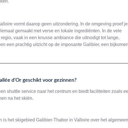
kken.
lloire vormt daarop geen uitzondering. In de omgeving proef je
e, allemaal gemaakt met verse en lokale ingrediënten. In de vele
e regio, vaak in een knusse ambiance die uitnodigt tot lange,
en een prachtig uitzicht op de imposante Galibier, een bijkome
llée d’Or geschikt voor gezinnen?
en shuttle service naar het centrum en biedt faciliteiten zoals e
en na het skiën.
s het skigebied Galibier-Thabor in Valloire over het algemee