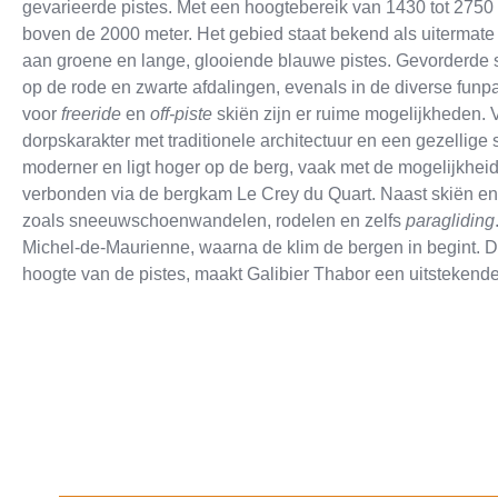
gevarieerde pistes. Met een hoogtebereik van 1430 tot 2750
boven de 2000 meter. Het gebied staat bekend als uitermate 
aan groene en lange, glooiende blauwe pistes. Gevorderde 
op de rode en zwarte afdalingen, evenals in de diverse fu
voor
freeride
en
off-piste
skiën zijn er ruime mogelijkheden. V
dorpskarakter met traditionele architectuur en een gezellige s
moderner en ligt hoger op de berg, vaak met de mogelijkheid
verbonden via de bergkam Le Crey du Quart. Naast skiën en 
zoals sneeuwschoenwandelen, rodelen en zelfs
paragliding
Michel-de-Maurienne, waarna de klim de bergen in begint.
hoogte van de pistes, maakt Galibier Thabor een uitstekend