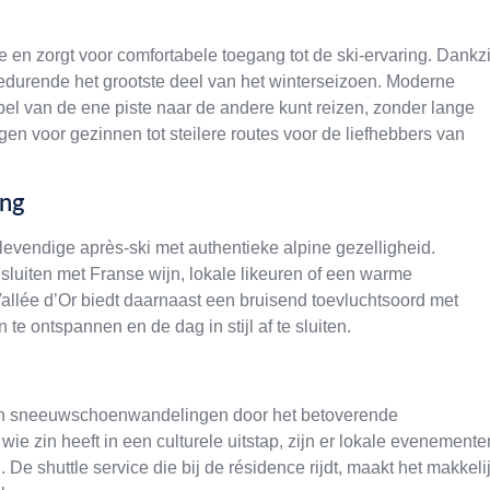
 en zorgt voor comfortabele toegang tot de ski-ervaring. Dankzi
edurende het grootste deel van het winterseizoen. Moderne
epel van de ene piste naar de andere kunt reizen, zonder lange
ngen voor gezinnen tot steilere routes voor de liefhebbers van
ing
 levendige après-ski met authentieke alpine gezelligheid.
 sluiten met Franse wijn, lokale likeuren of een warme
lée d’Or biedt daarnaast een bruisend toevluchtsoord met
te ontspannen en de dag in stijl af te sluiten.
 aan sneeuwschoenwandelingen door het betoverende
ie zin heeft in een culturele uitstap, zijn er lokale evenemente
e shuttle service die bij de résidence rijdt, maakt het makkeli