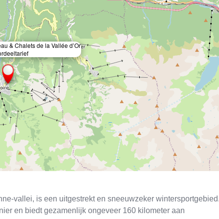
u & Chalets de la Vallée d’Or
rdeeltarief
×
ne-vallei, is een uitgestrekt en sneeuwzeker wintersportgebied
nier en biedt gezamenlijk ongeveer 160 kilometer aan