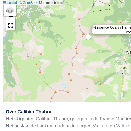
Leaflet
|
©
OpenStreetMap
contributors
+
−
Résidence Odalys Hamea
– voo
Exit map
Over
Galibier Thabor
Het skigebied Galibier Thabor, gelegen in de Franse Maurien
Het beslaat de flanken rondom de dorpen Valloire en Valmei