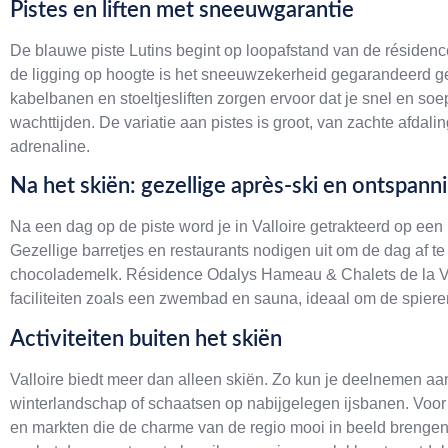
Pistes en liften met sneeuwgarantie
De blauwe piste Lutins begint op loopafstand van de résidence
de ligging op hoogte is het sneeuwzekerheid gegarandeerd g
kabelbanen en stoeltjesliften zorgen ervoor dat je snel en so
wachttijden. De variatie aan pistes is groot, van zachte afdali
adrenaline.
Na het skiën: gezellige après-ski en ontspann
Na een dag op de piste word je in Valloire getrakteerd op een
Gezellige barretjes en restaurants nodigen uit om de dag af te
chocolademelk. Résidence Odalys Hameau & Chalets de la Val
faciliteiten zoals een zwembad en sauna, ideaal om de spieren 
Activiteiten buiten het skiën
Valloire biedt meer dan alleen skiën. Zo kun je deelnemen
winterlandschap of schaatsen op nabijgelegen ijsbanen. Voor w
en markten die de charme van de regio mooi in beeld brengen. D