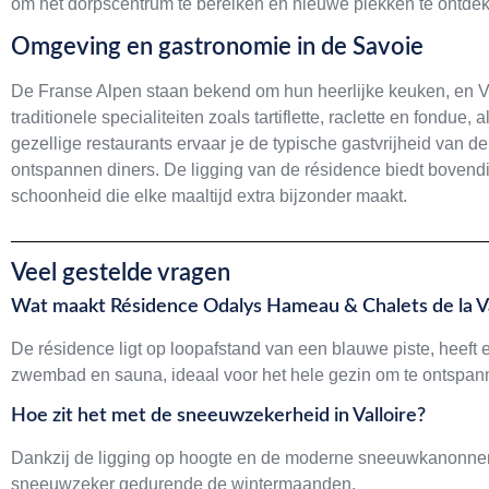
om het dorpscentrum te bereiken en nieuwe plekken te ontde
Omgeving en gastronomie in de Savoie
De Franse Alpen staan bekend om hun heerlijke keuken, en Va
traditionele specialiteiten zoals tartiflette, raclette en fondu
gezellige restaurants ervaar je de typische gastvrijheid van d
ontspannen diners. De ligging van de résidence biedt bovendi
schoonheid die elke maaltijd extra bijzonder maakt.
Veel gestelde vragen
Wat maakt Résidence Odalys Hameau & Chalets de la Va
De résidence ligt op loopafstand van een blauwe piste, heeft e
zwembad en sauna, ideaal voor het hele gezin om te ontspann
Hoe zit het met de sneeuwzekerheid in Valloire?
Dankzij de ligging op hoogte en de moderne sneeuwkanonnen i
sneeuwzeker gedurende de wintermaanden.