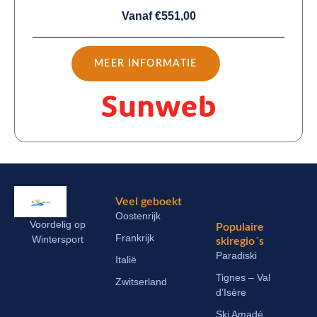
Vanaf €551,00
MEER INFORMATIE
Veel geboekt
Oostenrijk
Voordelig op
Populaire
Frankrijk
Wintersport
skiregio´s
Paradiski
Italië
Tignes – Val
Zwitserland
d’Isère
Ski Amadé