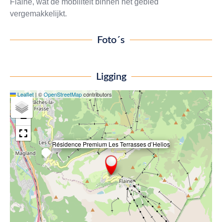
Flaine, wat de mobiliteit binnen het gebied
vergemakkelijkt.
Foto´s
Ligging
Leaflet
|
©
OpenStreetMap
contributors
+
−
Résidence Premium Les Terrasses d’Helios
×