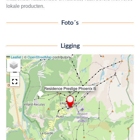
lokale producten.
Foto´s
Ligging
Leaflet
|
©
OpenStreetMap
contributors
+
−
Residence Prestige Phoenix B
×