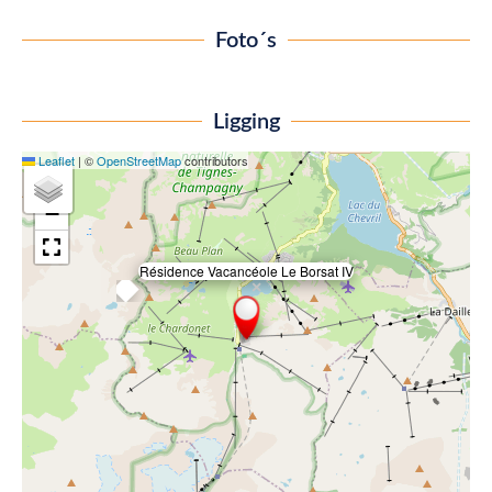
Foto´s
Ligging
Leaflet
|
©
OpenStreetMap
contributors
+
−
Résidence Vacancéole Le Borsat IV
×