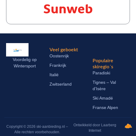
Veel geboekt
Oostenrijk
Voordelig op
Populaire
Frankrijk
Wintersport
skiregio´s
Paradiski
Italië
Tignes – Val
Zwitserland
d’Isère
Ski Amadé
Franse Alpen
Ontwikkeld door Laarberg
Copyright © 2026 ski-aanbieding.nl –
Internet
Alle rechten voorbehouden.