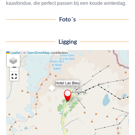
kaasfondue, die perfect passen bij een koude winterdag.
Foto´s
Ligging
Leaflet
|
©
OpenStreetMap
contributors
+
−
Hotel Lac Bleu
×