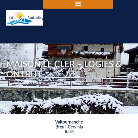
MAISON LE CLER – LOGIES &
ONTBIJT
Valtournenche
Breuil-Cervinia
Italië