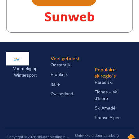
Veel geboekt
Oostenrijk
Voordelig op
Populaire
Frankrijk
Wintersport
skiregio´s
Paradiski
Italië
Tignes – Val
Zwitserland
d’Isère
Ski Amadé
Franse Alpen
Ontwikkeld door Laarberg
Copyright © 2026 ski-aanbieding.nl –