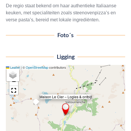
De regio staat bekend om haar authentieke Italiaanse
keuken, met specialiteiten zoals steenovenpizza’s en
verse pasta’s, bereid met lokale ingrediënten.
Foto´s
Ligging
Leaflet
|
©
OpenStreetMap
contributors
+
−
Maison Le Cler – Logies & ontbijt
×