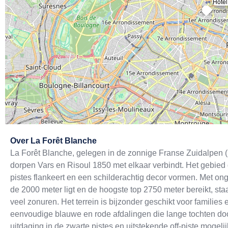
Hotel
Exit map
Over
La Forêt Blanche
La Forêt Blanche, gelegen in de zonnige Franse Zuidalpen (H
dorpen Vars en Risoul 1850 met elkaar verbindt. Het gebied 
pistes flankeert en een schilderachtig decor vormen. Met o
de 2000 meter ligt en de hoogste top 2750 meter bereikt, sta
veel zonuren. Het terrein is bijzonder geschikt voor families
eenvoudige blauwe en rode afdalingen die lange tochten do
uitdaging in de zwarte pistes en uitstekende off-piste mogel