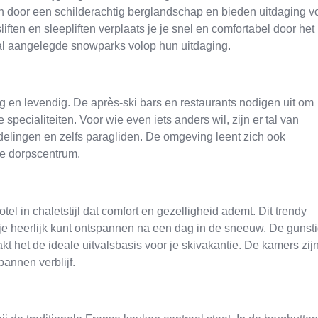
n door een schilderachtig berglandschap en bieden uitdaging v
iften en sleepliften verplaats je je snel en comfortabel door het
al aangelegde snowparks volop hun uitdaging.
ig en levendig. De après-ski bars en restaurants nodigen uit om
pecialiteiten. Voor wie even iets anders wil, zijn er tal van
delingen en zelfs paragliden. De omgeving leent zich ook
te dorpscentrum.
tel in chaletstijl dat comfort en gezelligheid ademt. Dit trendy
je heerlijk kunt ontspannen na een dag in de sneeuw. De gunst
akt het de ideale uitvalsbasis voor je skivakantie. De kamers zij
pannen verblijf.