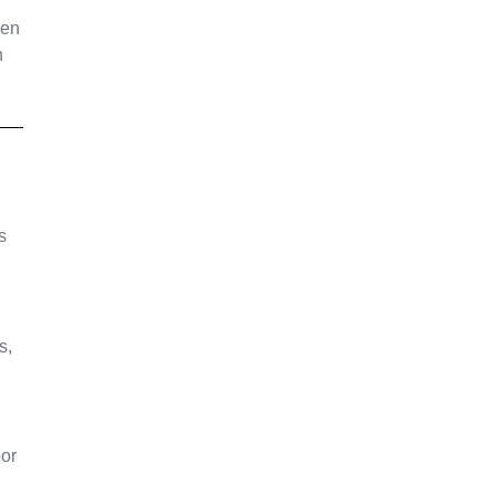
 en
n
s
s,
oor