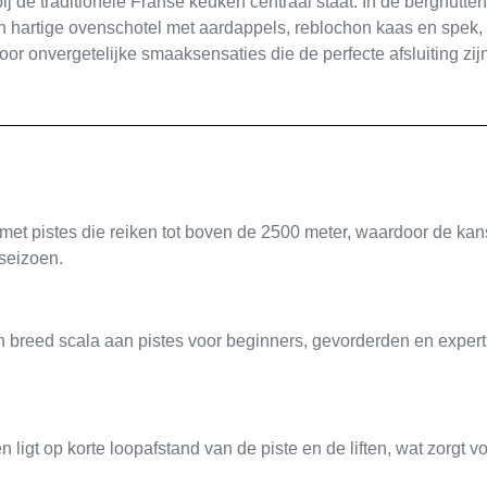
ij de traditionele Franse keuken centraal staat. In de berghutten
, een hartige ovenschotel met aardappels, reblochon kaas en spek,
or onvergetelijke smaaksensaties die de perfecte afsluiting zij
 met pistes die reiken tot boven de 2500 meter, waardoor de kan
seizoen.
 breed scala aan pistes voor beginners, gevorderden en expert
ligt op korte loopafstand van de piste en de liften, wat zorgt v