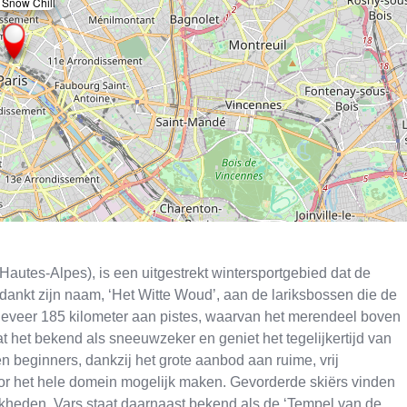
 Snow Chill
×
autes-Alpes), is een uitgestrekt wintersportgebied dat de
dankt zijn naam, ‘Het Witte Woud’, aan de lariksbossen die de
ngeveer 185 kilometer aan pistes, waarvan het merendeel boven
at het bekend als sneeuwzeker en geniet het tegelijkertijd van
 en beginners, dankzij het grote aanbod aan ruime, vrij
or het hele domein mogelijk maken. Gevorderde skiërs vinden
ijkheden. Vars staat daarnaast bekend als de ‘Tempel van de