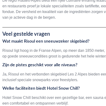
De regio Hautes-Alpes biedt een rijke culinaire ervaring waarb
en restaurants proef je lokale specialiteiten zoals tartiflette
fondue. De versheid en kwaliteit van de ingrediënten zorgen vo
van je actieve dag in de bergen.
Veel gestelde vragen
Wat maakt Risoul een sneeuwzeker skigebied?
Risoul ligt hoog in de Franse Alpen, op meer dan 1850 meter,
op goede sneeuwcondities groot is gedurende het hele winter
Zijn de pistes geschikt voor alle niveaus?
Ja, Risoul en het verbonden skigebied Les 2 Alpes bieden een
inclusief speciale snowparks voor freestylers.
Welke faciliteiten biedt Hotel Snow Chill?
Hotel Snow Chill beschikt over een gezellige bar, een sauna en 
een comfortabel en ontspannen verblijf.