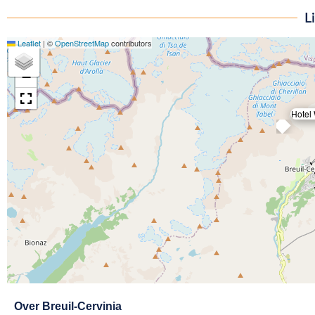
L
Leaflet
|
©
OpenStreetMap
contributors
+
−
Hotel
Exit map
Over
Breuil-Cervinia