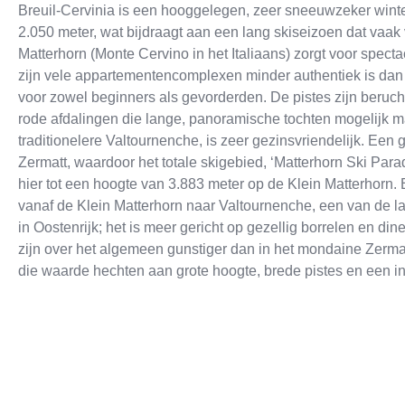
Breuil-Cervinia is een hooggelegen, zeer sneeuwzeker winters
2.050 meter, wat bijdraagt aan een lang skiseizoen dat vaak
Matterhorn (Monte Cervino in het Italiaans) zorgt voor specta
zijn vele appartementencomplexen minder authentiek is dan
voor zowel beginners als gevorderden. De pistes zijn beruc
rode afdalingen die lange, panoramische tochten mogelijk mak
traditionelere Valtournenche, is zeer gezinsvriendelijk. Een 
Zermatt, waardoor het totale skigebied, ‘Matterhorn Ski Parad
hier tot een hoogte van 3.883 meter op de Klein Matterhorn.
vanaf de Klein Matterhorn naar Valtournenche, een van de lan
in Oostenrijk; het is meer gericht op gezellig borrelen en din
zijn over het algemeen gunstiger dan in het mondaine Zerma
die waarde hechten aan grote hoogte, brede pistes en een in