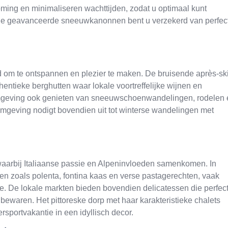
roming en minimaliseren wachttijden, zodat u optimaal kunt
 de geavanceerde sneeuwkanonnen bent u verzekerd van perfec
id om te ontspannen en plezier te maken. De bruisende après-sk
thentieke berghutten waar lokale voortreffelijke wijnen en
 omgeving ook genieten van sneeuwschoenwandelingen, rodelen 
 omgeving nodigt bovendien uit tot winterse wandelingen met
, waarbij Italiaanse passie en Alpeninvloeden samenkomen. In
ten zoals polenta, fontina kaas en verse pastagerechten, vaak
. De lokale markten bieden bovendien delicatessen die perfec
ewaren. Het pittoreske dorp met haar karakteristieke chalets
rsportvakantie in een idyllisch decor.