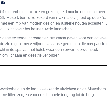
nia
nd 4-sterrenhotel dat luxe en gezelligheid moeiteloos combineert
n Ski Resort, bent u verzekerd van maximale vrijheid op de ski’s.
ng, met een mix van modern design en rustieke houten accenten. 
ig uitzicht over het besneeuwde landschap.
ldig geselecteerde ingrediënten die kracht geven voor een actieve
 de zintuigen, met verfijnde Italiaanse gerechten die met passie
recht in de spa van het hotel, waar een verwarmd zwembad,
n om lichaam en geest te verjongen.
euwzekerheid en de indrukwekkende uitzichten op de Matterhorn.
erne liften zorgen voor comfortabele toegang tot de berg.