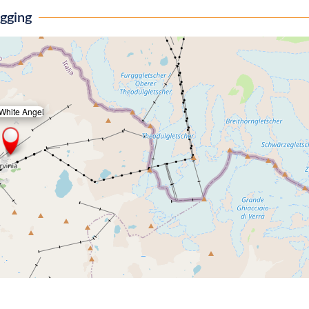
igging
 White Angel
×