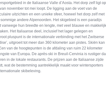
portgebied in de Italiaanse Valle d’Aosta. Het dorp zelf ligt op
 van november tot mei loopt. De ligging aan de voet van de
culaire uitzichten en een unieke sfeer, hoewel het dorp zelf met
 sommige andere Alpenoorden. Het skigebied is een paradijs
ht vanwege hun breedte en lengte, met veel blauwe en makkelij
en. Het Italiaanse deel, inclusief het lager gelegen en
groot pluspunt is de internationale verbinding met het Zwitserse
ise’, uitgroeit tot meer dan 360 kilometer aan pistes. Skiën kan
 Een van de hoogtepunten is de afdaling van ruim 22 kilometer
gste van Europa. De après-ski in Breuil-Cervinia is rustiger d
eren in de lokale restaurants. De prijzen aan de Italiaanse zijde
tt, wat de bestemming aantrekkelijk maakt voor wintersporters
ternationale skibeleving.