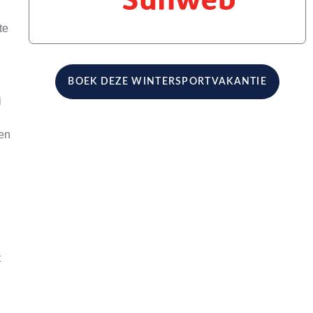
te
BOEK DEZE WINTERSPORTVAKANTIE
i
en
t