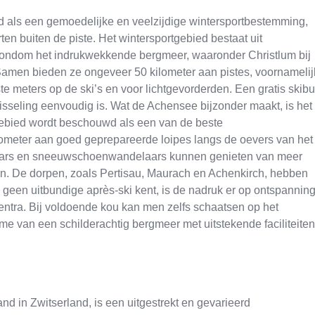
nd als een gemoedelijke en veelzijdige wintersportbestemming,
ten buiten de piste. Het wintersportgebied bestaat uit
en rondom het indrukwekkende bergmeer, waaronder Christlum bij
 Samen bieden ze ongeveer 50 kilometer aan pistes, voornamelij
e meters op de ski’s en voor lichtgevorderden. Een gratis skib
wisseling eenvoudig is. Wat de Achensee bijzonder maakt, is het
 gebied wordt beschouwd als een van de beste
ometer aan goed geprepareerde loipes langs de oevers van het
laars en sneeuwschoenwandelaars kunnen genieten van meer
n. De dorpen, zoals Pertisau, Maurach en Achenkirch, hebben
 geen uitbundige après-ski kent, is de nadruk er op ontspannin
centra. Bij voldoende kou kan men zelfs schaatsen op het
me van een schilderachtig bergmeer met uitstekende faciliteiten
d in Zwitserland, is een uitgestrekt en gevarieerd