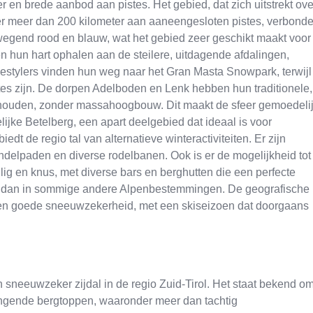
r en brede aanbod aan pistes. Het gebied, dat zich uitstrekt ove
ver meer dan 200 kilometer aan aaneengesloten pistes, verbond
erwegend rood en blauw, wat het gebied zeer geschikt maakt voor
n hun hart ophalen aan de steilere, uitdagende afdalingen,
stylers vinden hun weg naar het Gran Masta Snowpark, terwijl
tes zijn. De dorpen Adelboden en Lenk hebben hun traditionele,
ehouden, zonder massahoogbouw. Dit maakt de sfeer gemoedeli
elijke Betelberg, een apart deelgebied dat ideaal is voor
t de regio tal van alternatieve winteractiviteiten. Er zijn
andelpaden en diverse rodelbanen. Ook is er de mogelijkheid tot
llig en knus, met diverse bars en berghutten die een perfecte
 is dan in sommige andere Alpenbestemmingen. De geografische
een goede sneeuwzekerheid, met een skiseizoen dat doorgaans
h en sneeuwzeker zijdal in de regio Zuid-Tirol. Het staat bekend o
ringende bergtoppen, waaronder meer dan tachtig