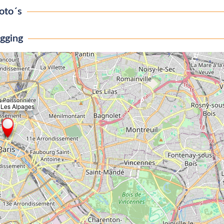
oto´s
igging
 Les Alpages
×