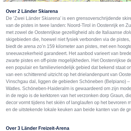
Exit map
Over
2 Länder Skiarena
De ‘Zwei Länder Skiarena’ is een grensoverschrijdende skir
van de pistes in twee landen: Noord-Tirol in Oostenrijk en Zui
met zowel de Oostenrijkse gezelligheid als de Italiaanse
dol
skigebieden die, hoewel niet fysiek verbonden via de pistes, 
biedt de arena zo’n 159 kilometer aan pistes, met een hoogte
sneeuwzekerheid garandeert. Het aanbod varieert van brede
zwarte pistes en off-piste mogelijkheden. Het Oostenrijks
een populair en familievriendelijk gebied dat bekend staat o
van een schitterend uitzicht op het drielandenpunt van Oostenr
Vinschgau dal, liggen de gebieden Schöneben (Belpiano) – 
Watles. Schöneben-Haideralm is gewaardeerd om zijn modern
in de regio is de kerktoren van het verzonken dorp Graun, 
decor vormt tijdens het skiën of langlaufen op het bevroren me
en de uitstekende lokale keuken aan beide kanten van de gr
Over
3 Länder Freizeit-Arena