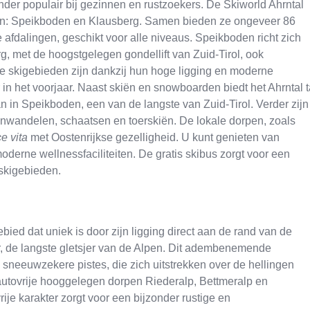
onder populair bij gezinnen en rustzoekers. De Skiworld Ahrntal
den: Speikboden en Klausberg. Samen bieden ze ongeveer 86
afdalingen, geschikt voor alle niveaus. Speikboden richt zich
rg, met de hoogstgelegen gondellift van Zuid-Tirol, ook
De skigebieden zijn dankzij hun hoge ligging en moderne
in het voorjaar. Naast skiën en snowboarden biedt het Ahrntal t
n in Speikboden, een van de langste van Zuid-Tirol. Verder zijn
nwandelen, schaatsen en toerskiën. De lokale dorpen, zoals
e vita
met Oostenrijkse gezelligheid. U kunt genieten van
 moderne wellnessfaciliteiten. De gratis skibus zorgt voor een
skigebieden.
bied dat uniek is door zijn ligging direct aan de rand van de
, de langste gletsjer van de Alpen. Dit adembenemende
 sneeuwzekere pistes, die zich uitstrekken over de hellingen
utovrije hooggelegen dorpen Riederalp, Bettmeralp en
rije karakter zorgt voor een bijzonder rustige en