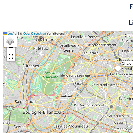
F
L
Leaflet
|
©
OpenStreetMap
contributors
+
−
Chalet