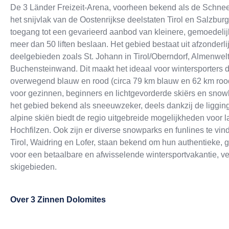
De 3 Länder Freizeit-Arena, voorheen bekend als de Schneewi
het snijvlak van de Oostenrijkse deelstaten Tirol en Salzburg
toegang tot een gevarieerd aanbod van kleinere, gemoedeli
meer dan 50 liften beslaan. Het gebied bestaat uit afzonderl
deelgebieden zoals St. Johann in Tirol/Oberndorf, Almenwel
Buchensteinwand. Dit maakt het ideaal voor wintersporters 
overwegend blauw en rood (circa 79 km blauw en 62 km rood)
voor gezinnen, beginners en lichtgevorderde skiërs en snowbo
het gebied bekend als sneeuwzeker, deels dankzij de ligging
alpine skiën biedt de regio uitgebreide mogelijkheden voor l
Hochfilzen. Ook zijn er diverse snowparks en funlines te vind
Tirol, Waidring en Lofer, staan bekend om hun authentieke, ge
voor een betaalbare en afwisselende wintersportvakantie, v
skigebieden.
Over
3 Zinnen Dolomites