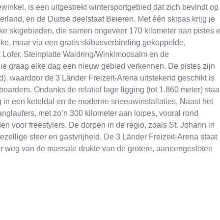
nkel, is een uitgestrekt wintersportgebied dat zich bevindt op
erland, en de Duitse deelstaat Beieren. Met één skipas krijg je
jke skigebieden, die samen ongeveer 170 kilometer aan pistes 
ijke, maar via een gratis skibusverbinding gekoppelde,
t Lofer, Steinplatte Waidring/Winklmoosalm en de
die graag elke dag een nieuw gebied verkennen. De pistes zijn
, waardoor de 3 Länder Freizeit-Arena uitstekend geschikt is
arders. Ondanks de relatief lage ligging (tot 1.860 meter) staa
 in een keteldal en de moderne sneeuwinstallaties. Naast het
anglaufers, met zo’n 300 kilometer aan loipes, vooral rond
en voor freestylers. De dorpen in de regio, zoals St. Johann in
zellige sfeer en gastvrijheid. De 3 Länder Freizeit-Arena staat
er weg van de massale drukte van de grotere, aaneengesloten