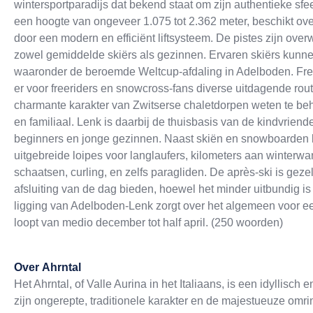
wintersportparadijs dat bekend staat om zijn authentieke sfee
een hoogte van ongeveer 1.075 tot 2.362 meter, beschikt o
door een modern en efficiënt liftsysteem. De pistes zijn ov
zowel gemiddelde skiërs als gezinnen. Ervaren skiërs kunne
waaronder de beroemde Weltcup-afdaling in Adelboden. Free
er voor freeriders en snowcross-fans diverse uitdagende rou
charmante karakter van Zwitserse chaletdorpen weten te b
en familiaal. Lenk is daarbij de thuisbasis van de kindvriend
beginners en jonge gezinnen. Naast skiën en snowboarden bied
uitgebreide loipes voor langlaufers, kilometers aan winterw
schaatsen, curling, en zelfs paragliden. De après-ski is geze
afsluiting van de dag bieden, hoewel het minder uitbundig
ligging van Adelboden-Lenk zorgt over het algemeen voor 
loopt van medio december tot half april. (250 woorden)
Over
Ahrntal
Het Ahrntal, of Valle Aurina in het Italiaans, is een idyllisc
zijn ongerepte, traditionele karakter en de majestueuze om