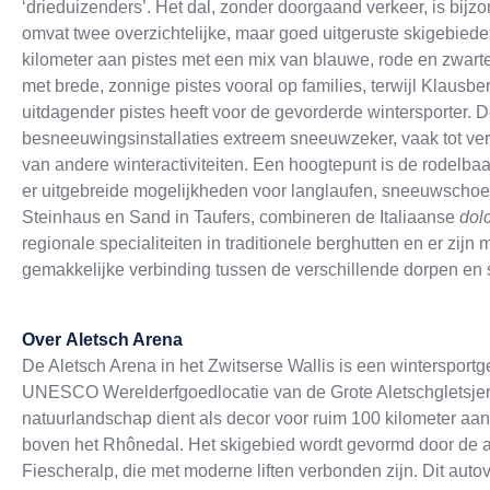
‘drieduizenders’. Het dal, zonder doorgaand verkeer, is bijz
omvat twee overzichtelijke, maar goed uitgeruste skigebie
kilometer aan pistes met een mix van blauwe, rode en zwarte 
met brede, zonnige pistes vooral op families, terwijl Klausbe
uitdagender pistes heeft voor de gevorderde wintersporter. 
besneeuwingsinstallaties extreem sneeuwzeker, vaak tot ver 
van andere winteractiviteiten. Een hoogtepunt is de rodelbaa
er uitgebreide mogelijkheden voor langlaufen, sneeuwschoe
Steinhaus en Sand in Taufers, combineren de Italiaanse
dolc
regionale specialiteiten in traditionele berghutten en er zijn
gemakkelijke verbinding tussen de verschillende dorpen en 
Over
Aletsch Arena
De Aletsch Arena in het Zwitserse Wallis is een wintersportge
UNESCO Werelderfgoedlocatie van de Grote Aletschgletsjer
natuurlandschap dient als decor voor ruim 100 kilometer aan
boven het Rhônedal. Het skigebied wordt gevormd door de a
Fiescheralp, die met moderne liften verbonden zijn. Dit autov