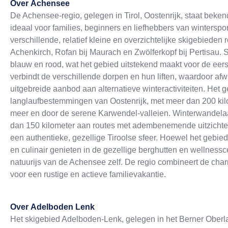
Over
Achensee
De Achensee-regio, gelegen in Tirol, Oostenrijk, staat beke
ideaal voor families, beginners en liefhebbers van winterspor
verschillende, relatief kleine en overzichtelijke skigebied
Achenkirch, Rofan bij Maurach en Zwölferkopf bij Pertisau.
blauw en rood, wat het gebied uitstekend maakt voor de eerst
verbindt de verschillende dorpen en hun liften, waardoor af
uitgebreide aanbod aan alternatieve winteractiviteiten. Het
langlaufbestemmingen van Oostenrijk, met meer dan 200 kil
meer en door de serene Karwendel-valleien. Winterwande
dan 150 kilometer aan routes met adembenemende uitzichte
een authentieke, gezellige Tiroolse sfeer. Hoewel het gebied
en culinair genieten in de gezellige berghutten en wellness
natuurijs van de Achensee zelf. De regio combineert de char
voor een rustige en actieve familievakantie.
Over
Adelboden Lenk
Het skigebied Adelboden-Lenk, gelegen in het Berner Oberlan