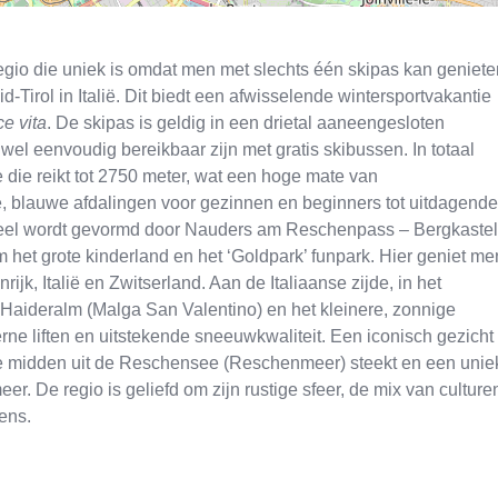
egio die uniek is omdat men met slechts één skipas kan geniete
d-Tirol in Italië. Dit biedt een afwisselende wintersportvakantie
ce vita
. De skipas is geldig in een drietal aaneengesloten
wel eenvoudig bereikbaar zijn met gratis skibussen. In totaal
 die reikt tot 2750 meter, wat een hoge mate van
, blauwe afdalingen voor gezinnen en beginners tot uitdagende
e deel wordt gevormd door Nauders am Reschenpass – Bergkastel
m het grote kinderland en het ‘Goldpark’ funpark. Hier geniet me
ijk, Italië en Zwitserland. Aan de Italiaanse zijde, in het
Haideralm (Malga San Valentino) en het kleinere, zonnige
e liften en uitstekende sneeuwkwaliteit. Een iconisch gezicht
die midden uit de Reschensee (Reschenmeer) steekt en een unie
er. De regio is geliefd om zijn rustige sfeer, de mix van culture
ens.