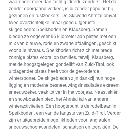
waaronder meer dan tachtig ‘drieduizenders’. Het dal,
zonder doorgaand verkeer, is bijzonder populair bij
gezinnen en rustzoekers. De Skiworld Ahrntal omvat
twee overzichtelijke, maar goed uitgeruste
skigebieden: Speikboden en Klausberg. Samen
bieden ze ongeveer 86 kilometer aan pistes met een
mix van blauwe, rode en zwarte afdalingen, geschikt
voor alle niveaus. Speikboden richt zich met brede,
zonnige pistes vooral op families, terwijl Klausberg,
met de hoogstgelegen gondellift van Zuid-Tirol, ook
uitdagender pistes heeft voor de gevorderde
wintersporter. De skigebieden zijn dankzij hun hoge
ligging en moderne besneeuwingsinstallaties extreem
sneeuwzeker, vaak tot ver in het voorjaar. Naast skiën
en snowboarden biedt het Ahrntal tal van andere
winteractiviteiten. Een hoogtepunt is de rodelbaan in
Speikboden, een van de langste van Zuid-Tirol. Verder
zijn er uitgebreide mogelijkheden voor langlaufen,
sneeuwschoenwandelen, schaatsen en toerskiën. De