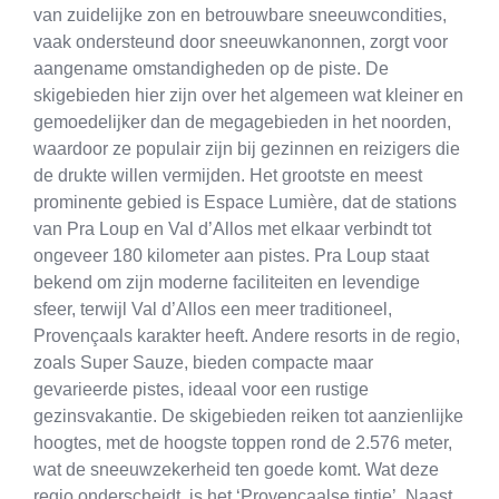
van zuidelijke zon en betrouwbare sneeuwcondities,
vaak ondersteund door sneeuwkanonnen, zorgt voor
aangename omstandigheden op de piste. De
skigebieden hier zijn over het algemeen wat kleiner en
gemoedelijker dan de megagebieden in het noorden,
waardoor ze populair zijn bij gezinnen en reizigers die
de drukte willen vermijden. Het grootste en meest
prominente gebied is Espace Lumière, dat de stations
van Pra Loup en Val d’Allos met elkaar verbindt tot
ongeveer 180 kilometer aan pistes. Pra Loup staat
bekend om zijn moderne faciliteiten en levendige
sfeer, terwijl Val d’Allos een meer traditioneel,
Provençaals karakter heeft. Andere resorts in de regio,
zoals Super Sauze, bieden compacte maar
gevarieerde pistes, ideaal voor een rustige
gezinsvakantie. De skigebieden reiken tot aanzienlijke
hoogtes, met de hoogste toppen rond de 2.576 meter,
wat de sneeuwzekerheid ten goede komt. Wat deze
regio onderscheidt, is het ‘Provençaalse tintje’. Naast