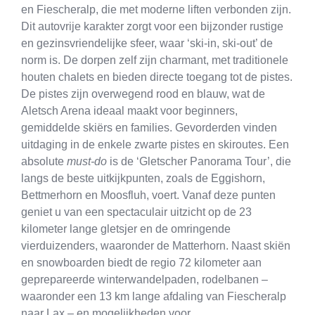
en Fiescheralp, die met moderne liften verbonden zijn.
Dit autovrije karakter zorgt voor een bijzonder rustige
en gezinsvriendelijke sfeer, waar ‘ski-in, ski-out’ de
norm is. De dorpen zelf zijn charmant, met traditionele
houten chalets en bieden directe toegang tot de pistes.
De pistes zijn overwegend rood en blauw, wat de
Aletsch Arena ideaal maakt voor beginners,
gemiddelde skiërs en families. Gevorderden vinden
uitdaging in de enkele zwarte pistes en skiroutes. Een
absolute
must-do
is de ‘Gletscher Panorama Tour’, die
langs de beste uitkijkpunten, zoals de Eggishorn,
Bettmerhorn en Moosfluh, voert. Vanaf deze punten
geniet u van een spectaculair uitzicht op de 23
kilometer lange gletsjer en de omringende
vierduizenders, waaronder de Matterhorn. Naast skiën
en snowboarden biedt de regio 72 kilometer aan
geprepareerde winterwandelpaden, rodelbanen –
waaronder een 13 km lange afdaling van Fiescheralp
naar Lax – en mogelijkheden voor