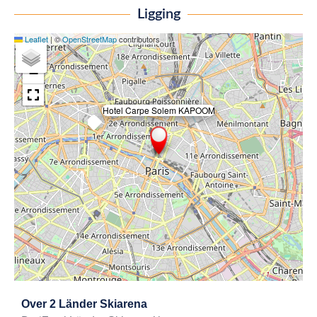
Ligging
Leaflet
|
©
OpenStreetMap
contributors
+
−
Hotel Carpe Solem KAPOOM
×
Exit map
Over
2 Länder Skiarena