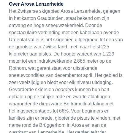
Over
Arosa Lenzerheide
Het Zwitserse skigebied Arosa Lenzerheide, gelegen
in het kanton Graubünden, staat bekend om zijn
omvang en hoge sneeuwzekerheid. Door de
spectaculaire verbinding met een kabelbaan over de
Urdental vallei is het skigebied uitgegroeid tot een van
de grootste van Zwitserland, met maar liefst 225
kilometer aan pistes. De hoogte varieert van 1.229
meter tot een indrukwekkende 2.865 meter op de
Rothorn, wat garant staat voor uitstekende
sneeuwcondities van december tot april. Het gebied is
zeer veelzijdig en biedt voor elk niveau uitdaging.
Gevorderde skiërs en
boarders
kunnen hun hart
ophalen op de talrijke rode en zwarte afdalingen,
waaronder de diepzwarte Beltrametti-afdaling met
hellingspercentages tot 66%. Voor beginners en
families zijn er brede, glooiende pistes te vinden, met
name rond de Brüggerhorn in Arosa en aan de
westkant van Lenzerheide. Het gebied telt vier