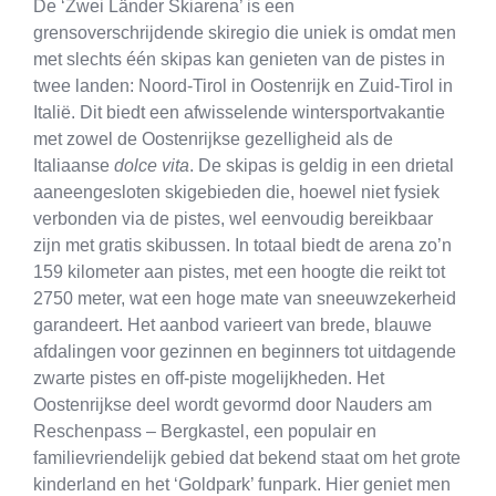
De ‘Zwei Länder Skiarena’ is een
grensoverschrijdende skiregio die uniek is omdat men
met slechts één skipas kan genieten van de pistes in
twee landen: Noord-Tirol in Oostenrijk en Zuid-Tirol in
Italië. Dit biedt een afwisselende wintersportvakantie
met zowel de Oostenrijkse gezelligheid als de
Italiaanse
dolce vita
. De skipas is geldig in een drietal
aaneengesloten skigebieden die, hoewel niet fysiek
verbonden via de pistes, wel eenvoudig bereikbaar
zijn met gratis skibussen. In totaal biedt de arena zo’n
159 kilometer aan pistes, met een hoogte die reikt tot
2750 meter, wat een hoge mate van sneeuwzekerheid
garandeert. Het aanbod varieert van brede, blauwe
afdalingen voor gezinnen en beginners tot uitdagende
zwarte pistes en off-piste mogelijkheden. Het
Oostenrijkse deel wordt gevormd door Nauders am
Reschenpass – Bergkastel, een populair en
familievriendelijk gebied dat bekend staat om het grote
kinderland en het ‘Goldpark’ funpark. Hier geniet men