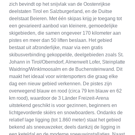
zich bevindt op het snijvlak van de Oostenrijkse
deelstaten Tirol en Salzburgerland, en de Duitse
deelstaat Beieren. Met één skipas krijg je toegang tot
een gevarieerd aanbod van kleinere, gemoedelijke
skigebieden, die samen ongeveer 170 kilometer aan
pistes en meer dan 50 liften beslaan. Het gebied
bestaat uit afzonderlijke, maar via een gratis
skibusverbinding gekoppelde, deelgebieden zoals St.
Johann in Tirol/Oberndorf, Almenwelt Lofer, Steinplatte
Waidring/Winklmoosalm en de Buchensteinwand. Dit
maakt het ideaal voor wintersporters die graag elke
dag een nieuw gebied verkennen. De pistes zijn
overwegend blauw en rood (circa 79 km blauw en 62
km rood), waardoor de 3 Länder Freizeit-Arena
uitstekend geschikt is voor gezinnen, beginners en
lichtgevorderde skiërs en snowboarders. Ondanks de
relatief lage ligging (tot 1.860 meter) staat het gebied
bekend als sneeuwzeker, deels dankzij de ligging in
een keteldal en de moderne sneeuwinstallaties. Naast